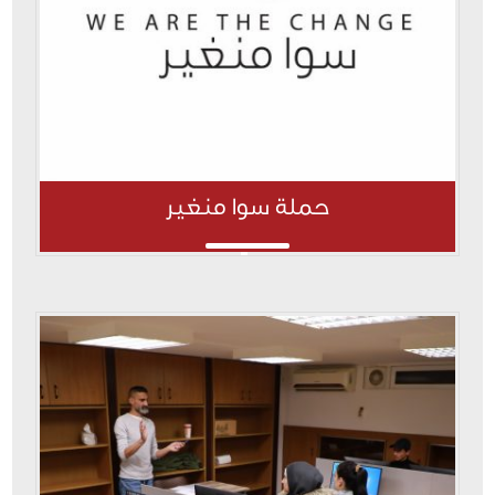
حملة سوا منغير