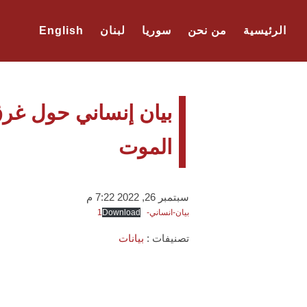
الرئيسية
من نحن
سوريا
لبنان
English
بيان إنساني حول غر
الموت
سبتمبر 26, 2022 7:22 م
بيان-انساني-1
Download
تصنيفات :
بيانات