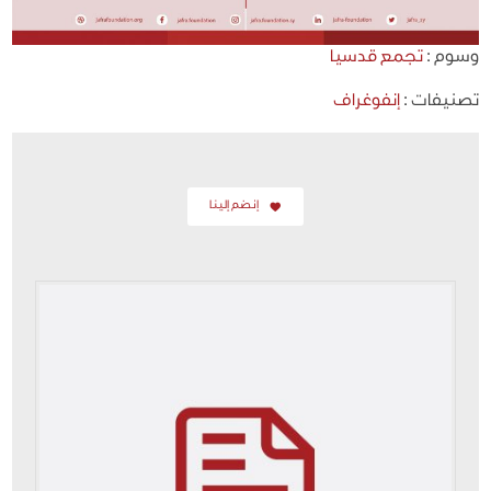
وسوم :
تجمع قدسيا
تصنيفات :
إنفوغراف
إنضم إلينا