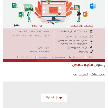
وسوم :
مخيم حمص
تصنيفات :
إنفوغراف
إنضم إلينا