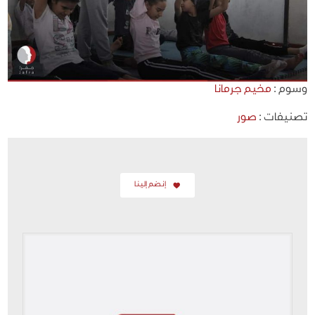
وسوم :
مخيم جرمانا
تصنيفات :
صور
إنضم إلينا