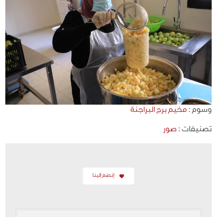
وسوم :
مخيم برج البراجنة
تصنيفات :
صور
إنضم إلينا