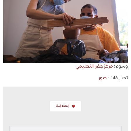
وسوم :
مركز جفرا التعليمي
تصنيفات :
صور
إنضم إلينا