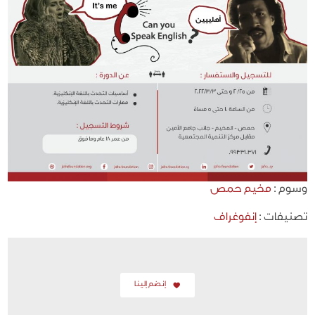
وسوم :
مخيم حمص
تصنيفات :
إنفوغراف
إنضم إلينا