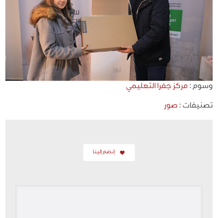
وسوم :
مركز جفرا التعليمي
تصنيفات :
صور
إنضم إلينا