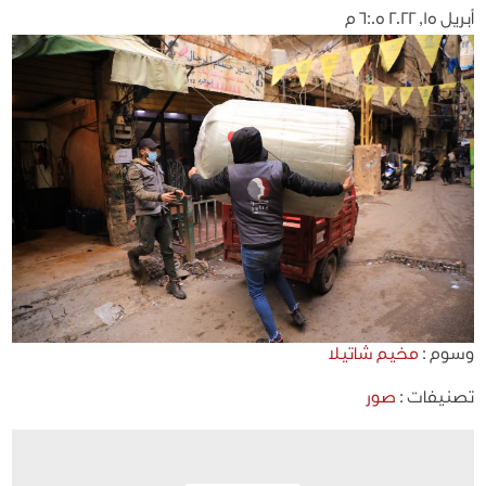
أبريل 15, 2022 6:05 م
وسوم :
مخيم شاتيلا
تصنيفات :
صور