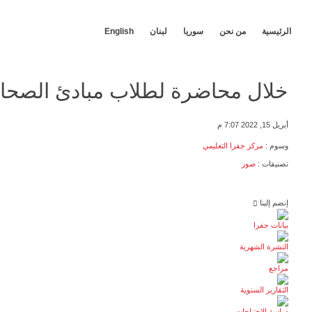
الرئيسية
من نحن
سوريا
لبنان
English
خلال محاضرة لطلاب مبادئ الصحافة
أبريل 15, 2022 7:07 م
وسوم :
مركز جفرا التعليمي
تصنيفات :
صور
إنضم إلينا
بيانات جفرا
النشرة الشهرية
مراجع
التقارير السنوية
دراسة الاحتياجات