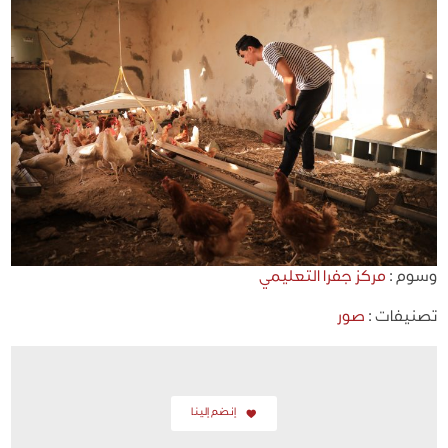
وسوم :
مركز جفرا التعليمي
تصنيفات :
صور
إنضم إلينا