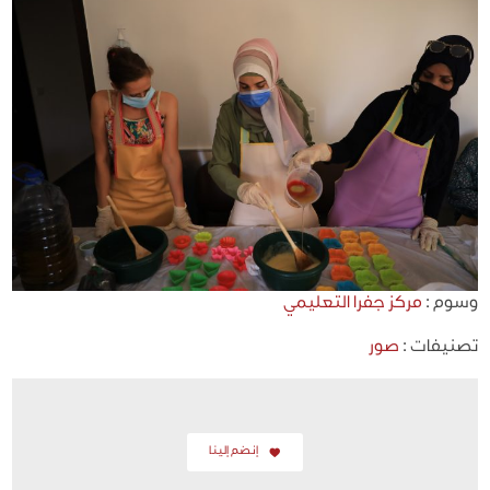
وسوم :
مركز جفرا التعليمي
تصنيفات :
صور
إنضم إلينا