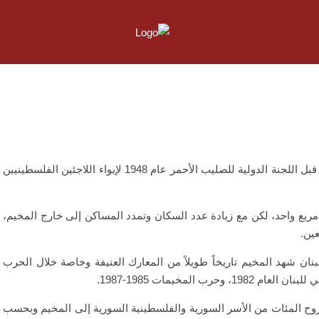
يقع جنوب العاصمة اللبنانية بيروت، أُنشئ من قبل اللجنة الدولية للصليب الأحمر عام 1948 لإيواء اللاجئين الفلسطينيين
مربع واحد، لكن مع زيادة عدد السكان وتمدد المساكن إلى خارج المخيم،
ين.
ان شهد المخيم تاريخاً طويلاً من المعارك العنيفة وخاصة خلال الحرب
في سوريا منذ العام 2011، إلى نزوح المئات من الأسر السورية والفلسطينية السورية إلى المخيم وبحسب