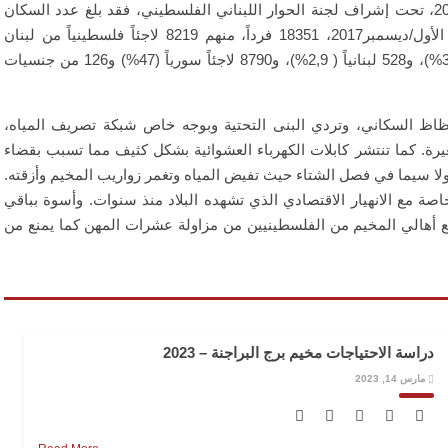
لجهاز المركزي للإحصاء الفلسطيني سنة 2017، تحت إشراف لجنة الحوار اللبناني الفلسطيني، فقد بلغ عدد السكان
الذين كانوا يقطنون في المخيم حتى كانون الأول/ديسمبر2017، 18351 فرداً، منهم 8219 لاجئاً فلسطينياً من لبنان
(44,8%) و687 لاجئاً فلسطينياً من سورية (3,7%)، و528 لبنانياً ( 2,9%)، و8790 لاجئاً سورياً (47%) و126 من جنسيات
ظاظ السكاني، وتردي البنى التحتية وبوجه خاص شبكة تصريف المياه،
. كما تنتشر كابلات الكهرباء العشوائية بشكل كثيف مما تسبب بقضاء
 ولا سيما في فصل الشتاء حيث تفيض المياه وتغمر زواريب المخيم وأزقته.
صة مع الانهيار الاقتصادي الذي تشهده البلاد منذ سنوات. وأسوة بباقي
نع أهالي المخيم من الفلسطينيين من مزاولة عشرات المهن كما يمنع من
دراسة الاحتياجات مخيم برج البراجنة – 2023
مارس 14, 2023