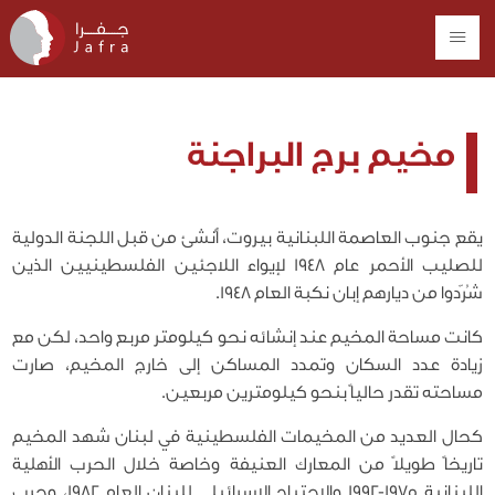
مخيم برج البراجنة
يقع جنوب العاصمة اللبنانية بيروت، أُنشئ من قبل اللجنة الدولية
للصليب الأحمر عام 1948 لإيواء اللاجئين الفلسطينيين الذين
شُرّدوا من ديارهم إبان نكبة العام 1948.
كانت مساحة المخيم عند إنشائه نحو كيلومتر مربع واحد، لكن مع
زيادة عدد السكان وتمدد المساكن إلى خارج المخيم، صارت
مساحته تقدر حالياً بنحو كيلومترين مربعين.
كحال العديد من المخيمات الفلسطينية في لبنان شهد المخيم
تاريخاً طويلاً من المعارك العنيفة وخاصة خلال الحرب الأهلية
اللبنانية 1975-1992 والاجتياح الإسرائيلي للبنان العام 1982، وحرب