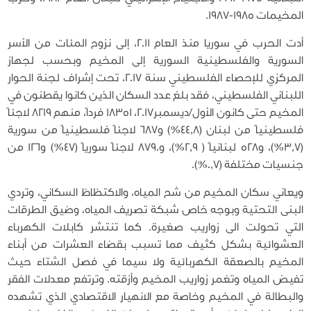
المخيمات 1985-1987.
أدت الحرب في سوريا منذ العام 2011، إلى نزوح المئات من الأسر
السورية والفلسطينية السورية إلى المخيم وبحسب لجهاز
المركزي للإحصاء الفلسطيني سنة 2017، تحت إشراف لجنة الحوار
اللبناني الفلسطيني، فقد بلغ عدد السكان الذين كانوا يقطنون في
المخيم حتى كانون الأول/ديسمبر2017، 18351 فرداً، منهم 8219 لاجئاً
فلسطينياً من لبنان (44,8%) و687 لاجئاً فلسطينياً من سورية
(3,7%)، و528 لبنانياً ( 2,9%)، و8790 لاجئاً سورياً (47%) و126 من
جنسيات مختلفة (0,7%).
ويعاني سكان المخيم من شح المياه، والاكتظاظ السكاني، وتردي
البنى التحتية وبوجه خاص شبكة تصريف المياه، وضيق الطرقات
التي تحولت الى زواريب صغيرة. كما تنتشر كابلات الكهرباء
العشوائية بشكل كثيف مما تسبب بقضاء العشرات من أبناء
المخيم بالصعقة الكهربائية ولا سيما في فصل الشتاء حيث
تفيض المياه وتغمر زواريب المخيم وأزقته. وترتفع معدلات الفقر
والبطالة في المخيم وخاصة مع الانهيار الاقتصادي الذي تشهده