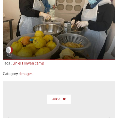
Tags :
Ein el Hilweh camp
Category :
Images
Join Us